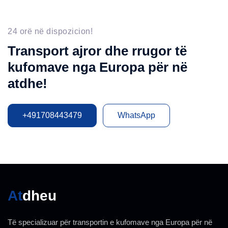
24 orë në dispozicion!
Transport ajror dhe rrugor të
kufomave nga Europa për në
atdhe!
+491708443479
WhatsApp
At
Dheu
Të specializuar për transportin e kufomave nga Europa për në