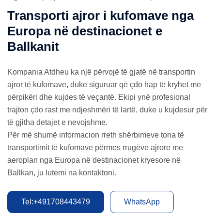
Transporti ajror i kufomave nga
Europa në destinacionet e
Ballkanit
Kompania Atdheu ka një përvojë të gjatë në transportin
ajror të kufomave, duke siguruar që çdo hap të kryhet me
përpikëri dhe kujdes të veçantë. Ekipi ynë profesional
trajton çdo rast me ndjeshmëri të lartë, duke u kujdesur për
të gjitha detajet e nevojshme.
Për më shumë informacion rreth shërbimeve tona të
transportimit të kufomave përmes rrugëve ajrore me
aeroplan nga Europa në destinacionet kryesore në
Ballkan, ju lutemi na kontaktoni.
Tel:+491708443479
WhatsApp